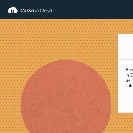
Acce
in C
Se 
subi