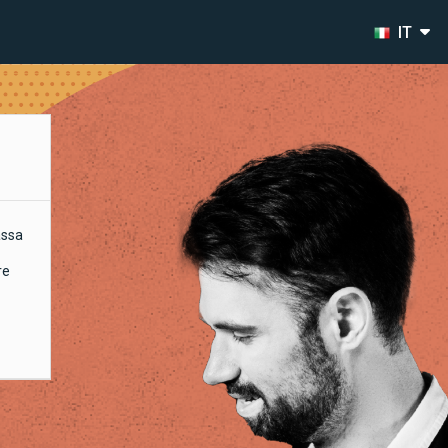
IT
assa
re